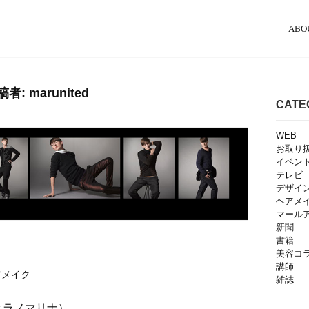
ABO
稿者:
marunited
CATE
WEB
お取り
イベン
テレビ
デザイ
ヘアメ
マール
新聞
書籍
美容コ
講師
アメイク
雑誌
ano（ヒラノマリナ）