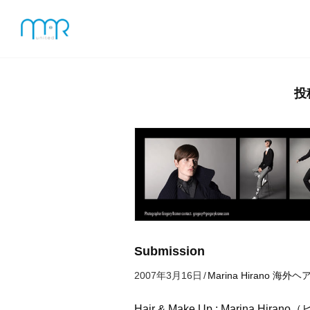
投
Submission
2007年3月16日
/
Marina Hirano
海外ヘ
Hair & Make Up : Marina Hir