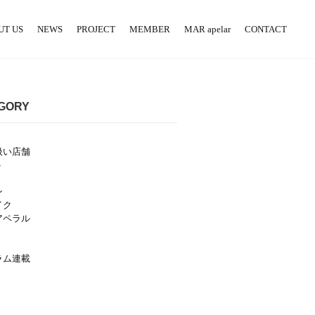
UT US
NEWS
PROJECT
MEMBER
MAR apelar
CONTACT
GORY
扱い店舗
ト
ン
イク
アペラル
ラム連載