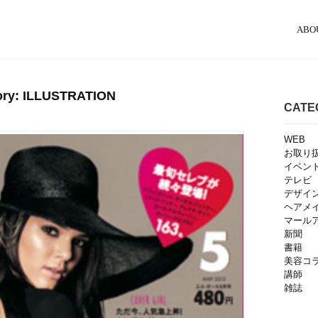
ABO
ory: ILLUSTRATION
CATE
WEB
お取り
イベン
テレビ
デザイ
ヘアメ
マール
新聞
書籍
美容コ
講師
雑誌