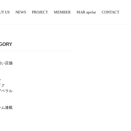
UT US
NEWS
PROJECT
MEMBER
MAR apelar
CONTACT
GORY
扱い店舗
ト
ン
イク
アペラル
ラム連載