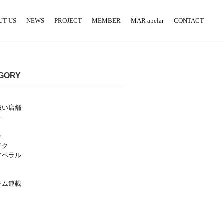
UT US
NEWS
PROJECT
MEMBER
MAR apelar
CONTACT
GORY
扱い店舗
ト
ン
イク
アペラル
ラム連載