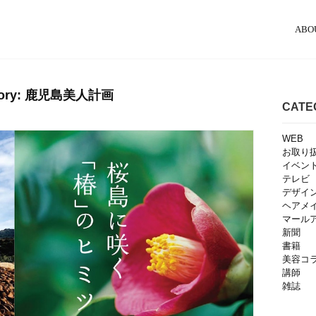
ABO
gory: 鹿児島美人計画
CATE
WEB
お取り
イベン
テレビ
デザイ
ヘアメ
マール
新聞
書籍
美容コ
講師
雑誌