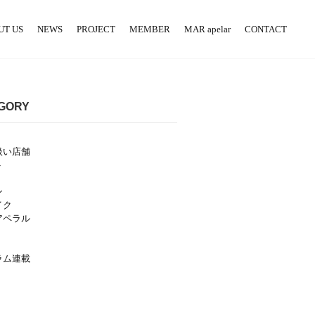
UT US
NEWS
PROJECT
MEMBER
MAR apelar
CONTACT
GORY
扱い店舗
ト
ン
イク
アペラル
ラム連載