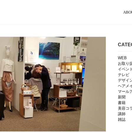
ABO
CATE
WEB
お取り
イベン
テレビ
デザイ
ヘアメ
マール
新聞
書籍
美容コ
講師
雑誌