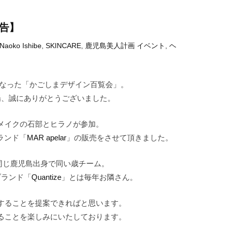
報告】
Naoko Ishibe
,
SKINCARE
,
鹿児島美人計画
イベント
,
ヘ
となった「かごしまデザイン百覧会」。
場、誠にありがとうございました。
メイクの石部とヒラノが参加。
ランド「
MAR apelar
」の販売をさせて頂きました。
同じ鹿児島出身で同い歳チーム。
ブランド「
Quantize
」とは毎年お隣さん。
することを提案できればと思います。
ることを楽しみにいたしております。