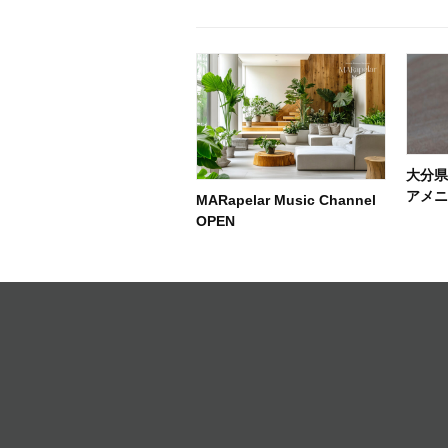
大分
アメ
MARapelar Music Channel
OPEN