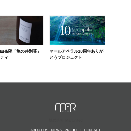
県由布院「亀の井別荘」
マールアペラル10周年ありが
ニティ
とうプロジェクト
株式会社 MarUnited
ABOUT US
NEWS
PROJECT
CONTACT