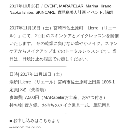
2017年10月26日
/
EVENT
,
MARAPELAR
,
Marina Hirano
,
Naoko Ishibe
,
SKINCARE
,
鹿児島美人計画
イベント
,
講師
2017年11月18日（土）宮崎市佐土原町「Lierre （リエー
ル）」にて、2回目のスキンケアとメイクレッスンを開催
いたします。
冬の乾燥に負けない華やかメイク。スキン
ケアからメイクアップまでのトータルレッスンです。当
日は、日焼け止め程度でお越しください。
—————————————-
日時| 2017年11月18日（土）
場所| Lierre （リエール）宮崎市佐土原町上田島 1806-1
定員| 8名（先着順）
参加費| 7,500円（MARapelarお土産、おやつ付き）
持ち物| 置き鏡、お持ちのメイク道具一式、筆記用具
—————————————-
■ お申し込みはこちらより