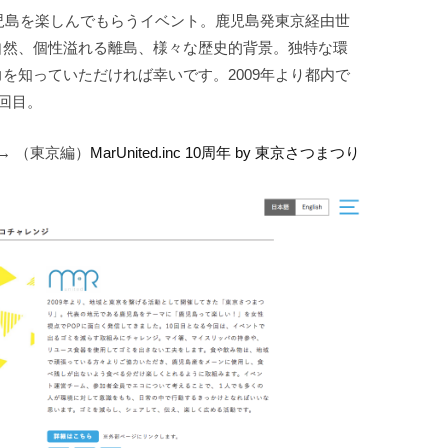
鹿児島を楽しんでもらうイベント。鹿児島発東京経由世
自然、個性溢れる離島、様々な歴史的背景。独特な環
を知っていただければ幸いです。2009年より都内で
0回目。
 → （東京編）
MarUnited.inc 10周年 by 東京さつまつり