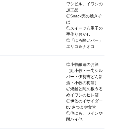
ワシビル」イワシの
加工品
◎Snack亮の焼きそ
ば
◎スイーツ八重子の
手作りおかし
◎「ほろ酔いバー」
エリコ＆ナオコ
◎小牧醸造のお酒
（紅小牧・一尚シル
バー・伊勢吉どん新
酒・小牧の梅酒）
◎焼酎と阿久根うる
めイワシのヒレ酒
◎伊佐のイサイダー
by
さつまや食堂
◎他にも、ワインや
酎ハイ他