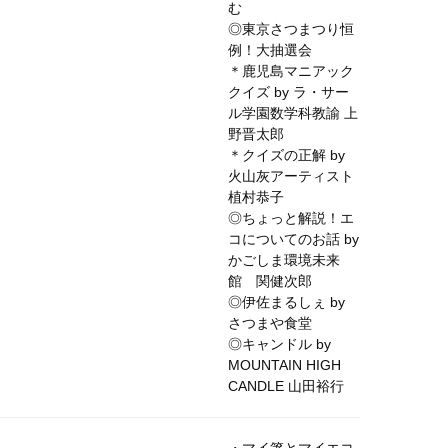
む
◎東京さつまつり恒
例！大抽選会
＊鹿児島マニアック
クイズ by ラ・サー
ル学園数学科教諭 上
野晋太郎
＊クイズの正解 by
火山灰アーティスト
植村恭子
◎ちょっと解説！エ
コについてのお話 by
かごしま環境未来
館
関健次郎
◎伊佐まるしぇ by
さつまや食堂
◎キャンドル by
MOUNTAIN HIGH
CANDLE 山田裕行