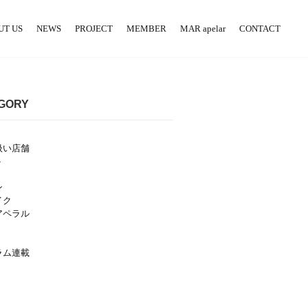
UT US
NEWS
PROJECT
MEMBER
MAR apelar
CONTACT
GORY
扱い店舗
ト
ン
イク
アペラル
ラム連載