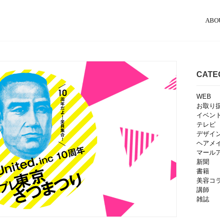
ABO
CATE
WEB
お取り
イベン
テレビ
デザイ
ヘアメ
マール
新聞
書籍
美容コ
講師
雑誌