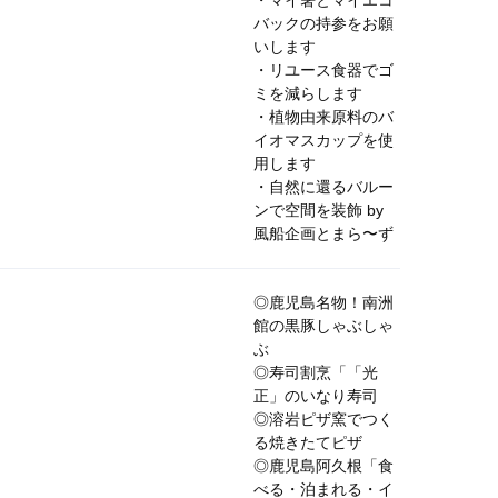
・マイ箸とマイエコ
バックの持参をお願
いします
・リユース食器でゴ
ミを減らします
・植物由来原料のバ
イオマスカップを使
用します
・自然に還るバルー
ンで空間を装飾 by
風船企画とまら〜ず
◎鹿児島名物！
南洲
館
の黒豚しゃぶしゃ
ぶ
◎寿司割烹「「光
正」のいなり寿司
◎溶岩ピザ窯でつく
る焼きたてピザ
◎鹿児島阿久根「食
べる・泊まれる・イ