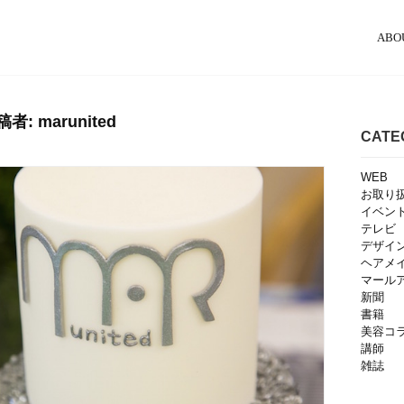
ABO
稿者:
marunited
CATE
WEB
お取り
イベン
テレビ
デザイ
ヘアメ
マール
新聞
書籍
美容コ
講師
雑誌