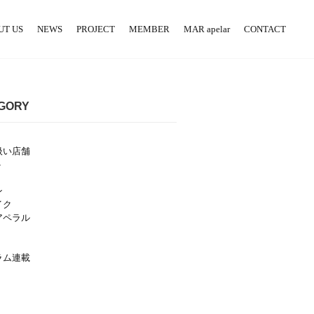
UT US
NEWS
PROJECT
MEMBER
MAR apelar
CONTACT
GORY
扱い店舗
ト
ン
イク
アペラル
ラム連載